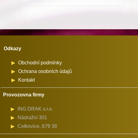
-
107QD
množství
Odkazy
Obchodní podmínky
Ochrana osobních údajů
Kontakt
Provozovna firmy
ING DRAK s.r.o.
Nádražní 301
Cetkovice, 679 38