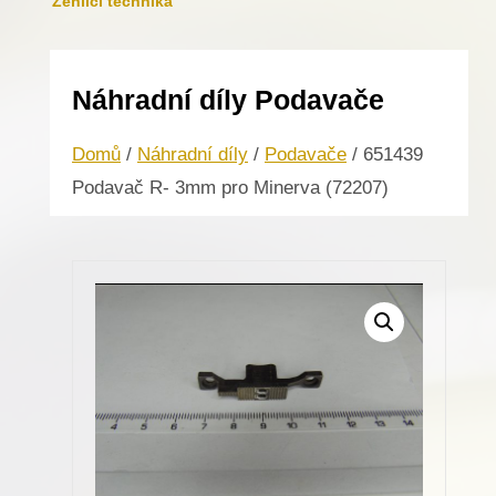
Žehlicí technika
Náhradní díly Podavače
Domů
/
Náhradní díly
/
Podavače
/ 651439
Podavač R- 3mm pro Minerva (72207)