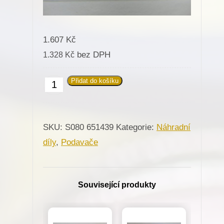
1.607
Kč
bez DPH
1.328
Kč
Přidat do košíku
651439
Podavač
R-
SKU:
S080 651439
Kategorie:
Náhradní
3mm
díly
,
Podavače
pro
Minerva
(72207)
Související produkty
množství