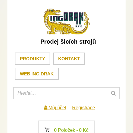
Prodej šicích strojů
PRODUKTY
KONTAKT
WEB ING DRAK
Můj účet
Registrace
a
0 Položek -
0
Kč