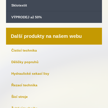
Sklotextit
VÝPRODEJ až 50%
Další produkty na našem webu
Čisticí technika
Děličky popruhů
Hydraulické sekací lisy
Řezací technika
Šicí stroje