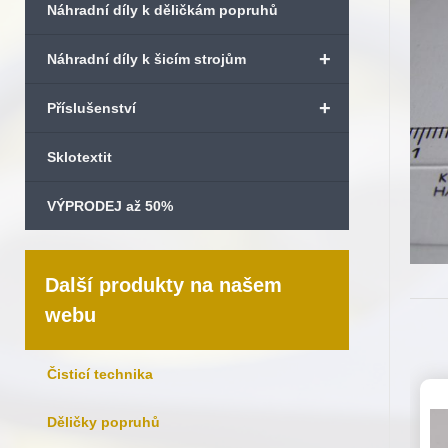
Náhradní díly k děličkám popruhů
+
Náhradní díly k šicím strojům
+
Příslušenství
Sklotextit
VÝPRODEJ až 50%
Další produkty na našem
webu
Čisticí technika
Děličky popruhů