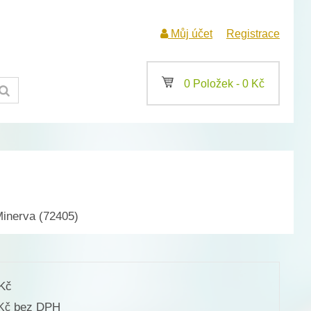
Můj účet
Registrace
a
0 Položek -
0
Kč
inerva (72405)
Kč
bez DPH
Kč