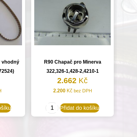
ý vhodný
R90 Chapač pro Minerva
(72524)
322,326-1,428-2,4210-1
2.662
Kč
H
2.200
Kč
bez DPH
R90
ošíku
Přidat do košíku
Chapač
pro
Minerva