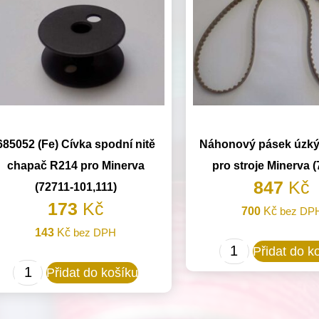
685052 (Fe) Cívka spodní nitě
Náhonový pásek úzk
chapač R214 pro Minerva
pro stroje Minerva 
847
Kč
(72711-101,111)
173
Kč
700
Kč
bez DP
143
Kč
bez DPH
Náhonový
Přidat do k
685052
pásek
Přidat do košíku
(Fe)
úzký
Cívka
vhodný