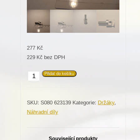
277
Kč
bez DPH
229
Kč
Přidat do košíku
623139
Držák
spodního
SKU:
S080 623139
Kategorie:
Držáky
,
vodiče
Náhradní díly
pro
Minerva
(72204)
Související produkty