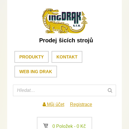
Prodej šicích strojů
PRODUKTY
KONTAKT
WEB ING DRAK
Můj účet
Registrace
a
0 Položek -
0
Kč