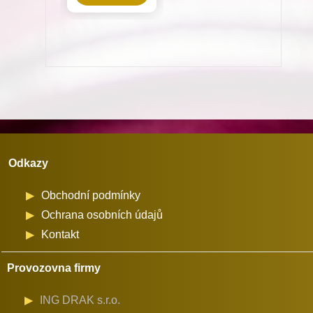
pro
Dürkopp
Adler
pro
TYPOS
2
množství
Odkazy
Obchodní podmínky
Ochrana osobních údajů
Kontakt
Provozovna firmy
ING DRAK s.r.o.