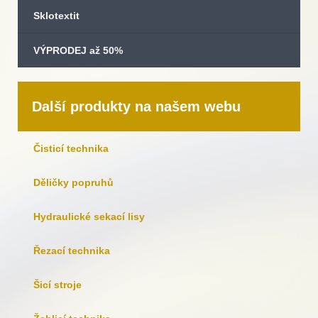
Sklotextit
VÝPRODEJ až 50%
Další produkty na našem webu
Čisticí technika
Děličky popruhů
Hydraulické sekací lisy
Řezací technika
Šicí stroje