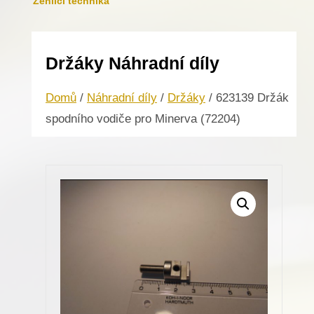
Žehlicí technika
Držáky Náhradní díly
Domů
/
Náhradní díly
/
Držáky
/ 623139 Držák
spodního vodiče pro Minerva (72204)