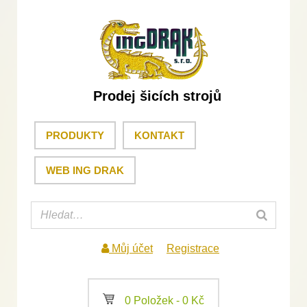
Prodej šicích strojů
PRODUKTY
KONTAKT
WEB ING DRAK
Můj účet
Registrace
a
0 Položek -
0
Kč