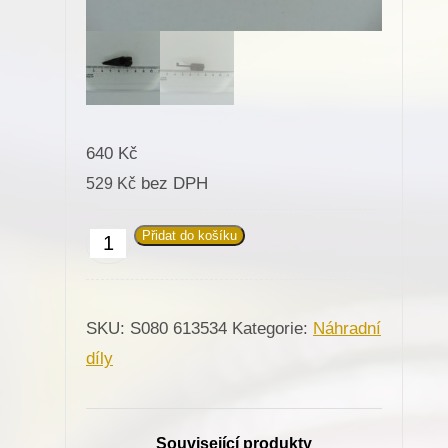
640
Kč
bez DPH
529
Kč
Přidat do košíku
613534
Uvolňovač
pro
SKU:
S080 613534
Kategorie:
Náhradní
Minerva
díly
(72113)
množství
Související produkty