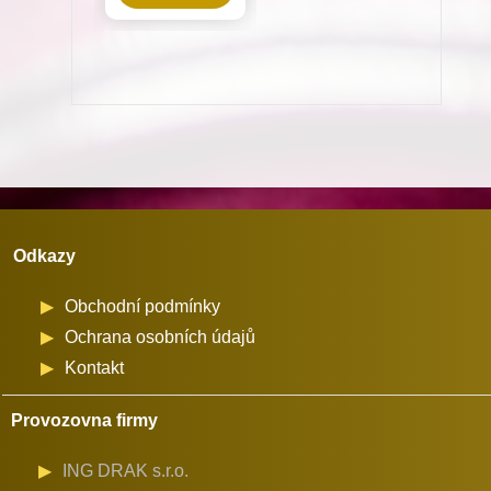
15(N)
pro
šicí
stroje
Juki
množství
Odkazy
Obchodní podmínky
Ochrana osobních údajů
Kontakt
Provozovna firmy
ING DRAK s.r.o.