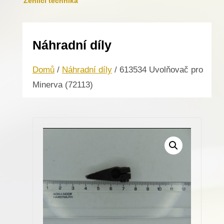
Žehlicí technika
Náhradní díly
Domů
/
Náhradní díly
/ 613534 Uvolňovač pro
Minerva (72113)