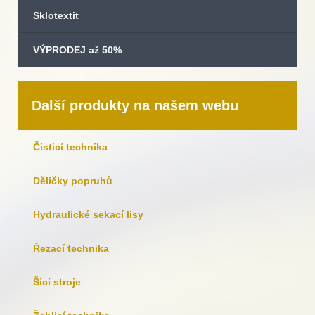
Sklotextit
VÝPRODEJ až 50%
Další produkty na našem webu
Čisticí technika
Děličky popruhů
Hydraulické sekací lisy
Řezací technika
Šicí stroje