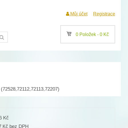
Můj účet
Registrace
a
0 Položek -
0
Kč
 (72528,72112,72113,72207)
36
Kč
bez DPH
17
Kč