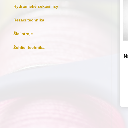
Hydraulické sekací lisy
Řezací technika
Šicí stroje
Žehlicí technika
Na