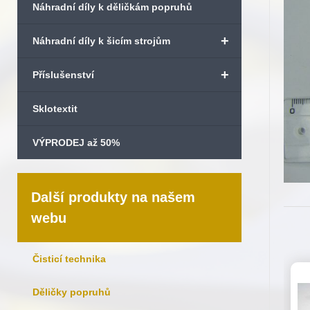
Náhradní díly k děličkám popruhů
+
Náhradní díly k šicím strojům
+
Příslušenství
Sklotextit
VÝPRODEJ až 50%
Další produkty na našem
webu
Čisticí technika
Děličky popruhů