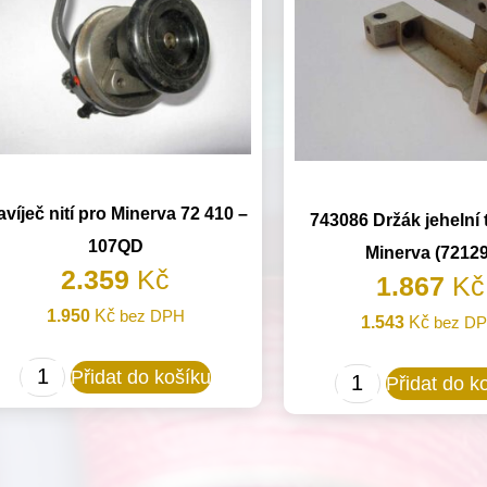
víječ nití pro Minerva 72 410 –
743086 Držák jehelní 
107QD
Minerva (72129
2.359
Kč
1.867
Kč
1.950
Kč
bez DPH
1.543
Kč
bez D
Navíječ
Přidat do košíku
743086
Přidat do k
nití
Držák
pro
jehelní
Minerva
tyče