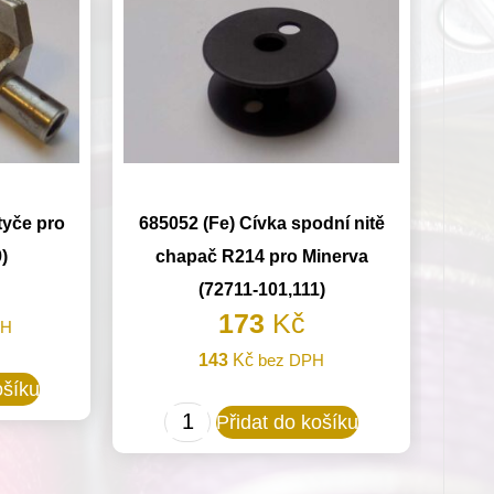
tyče pro
685052 (Fe) Cívka spodní nitě
)
chapač R214 pro Minerva
(72711-101,111)
173
Kč
PH
143
Kč
bez DPH
ošíku
685052
Přidat do košíku
(Fe)
Cívka