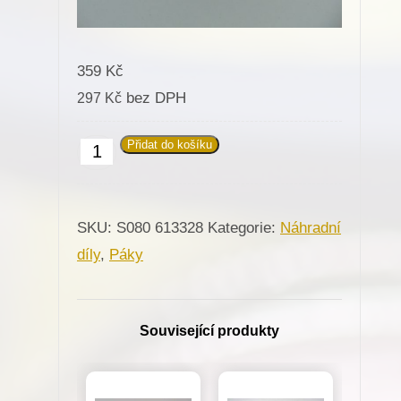
359
Kč
bez DPH
297
Kč
Přidat do košíku
613328
Páka
zpátkovací
SKU:
S080 613328
Kategorie:
Náhradní
pro
díly
,
Páky
Minerva
(72207,72523,72524)
množství
Související produkty