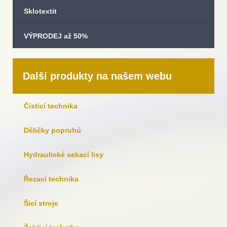
Sklotextit
VÝPRODEJ až 50%
Další produkty na našem webu
Čisticí technika
Děličky popruhů
Hydraulické sekací lisy
Řezací technika
Šicí stroje