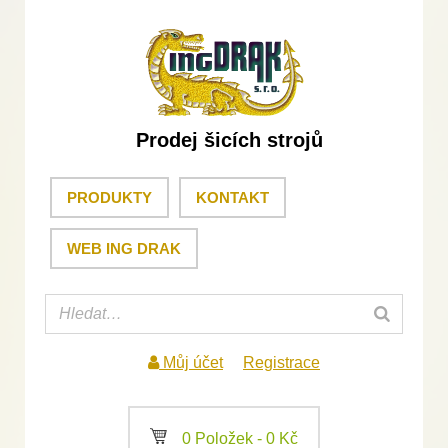
Prodej šicích strojů
PRODUKTY
KONTAKT
WEB ING DRAK
Můj účet
Registrace
a
0 Položek -
0
Kč