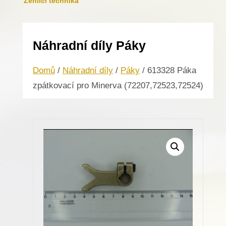
Žehlicí technika
Náhradní díly Páky
Domů
/
Náhradní díly
/
Páky
/ 613328 Páka
zpátkovací pro Minerva (72207,72523,72524)