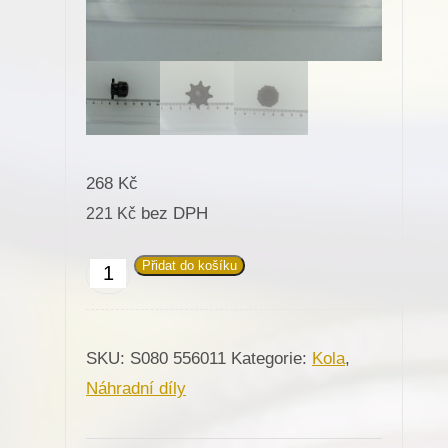
268
Kč
bez DPH
221
Kč
Přidat do košíku
556011
Kolo
řetězové
SKU:
S080 556011
Kategorie:
Kola
,
pro
Náhradní díly
Minerva
(72402,72410,72414,72406)