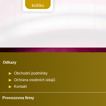
pro
košíku
Minerva
72207
množství
Odkazy
Obchodní podmínky
Ochrana osobních údajů
Kontakt
Provozovna firmy