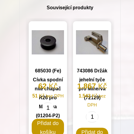
množství
Související produkty
685030 (Fe)
743086 Držák
Cívka spodní
jehelní tyče
62
Kč
1.867
Kč
nitě chapač
pro Minerva
51
Kč
bez DPH
1.543
Kč
bez
R26 pro
(72129)
DPH
Minerva
685030
(01204-P2)
(Fe)
743086
Přidat do
Cívka
Držák
košíku
Přidat do