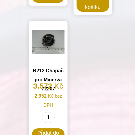
spodní
jehelní
košíku
nitě
tyče
chapač
pro
R26
Minerva
pro
(72129)
Minerva
množství
(01204-
P2)
R212 Chapač
množství
pro Minerva
3.572
Kč
72207
2.952
Kč
bez
DPH
R212
Chapač
Přidat do