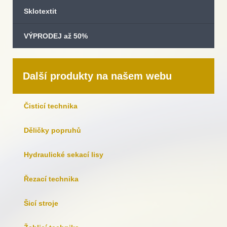
Sklotextit
VÝPRODEJ až 50%
Další produkty na našem webu
Čisticí technika
Děličky popruhů
Hydraulické sekací lisy
Řezací technika
Šicí stroje