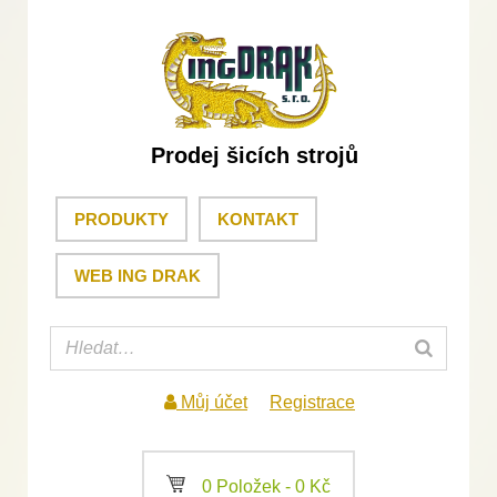
Prodej šicích strojů
PRODUKTY
KONTAKT
WEB ING DRAK
Můj účet
Registrace
a
0 Položek -
0
Kč