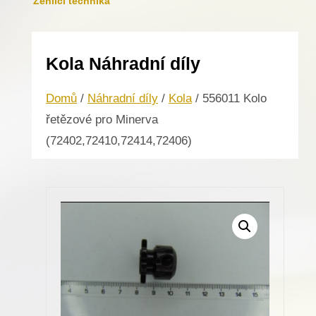
Žehlicí technika
Kola Náhradní díly
Domů
/
Náhradní díly
/
Kola
/ 556011 Kolo
řetězové pro Minerva
(72402,72410,72414,72406)