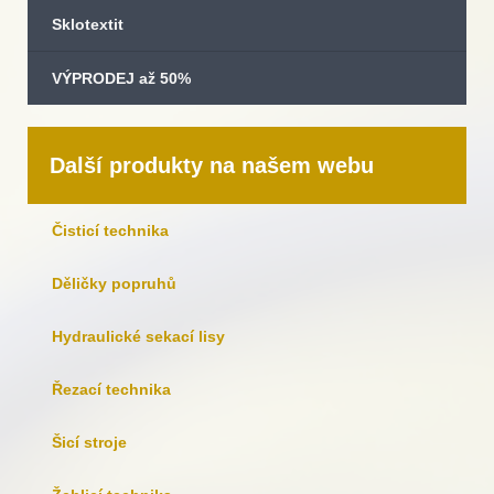
Sklotextit
VÝPRODEJ až 50%
Další produkty na našem webu
Čisticí technika
Děličky popruhů
Hydraulické sekací lisy
Řezací technika
Šicí stroje