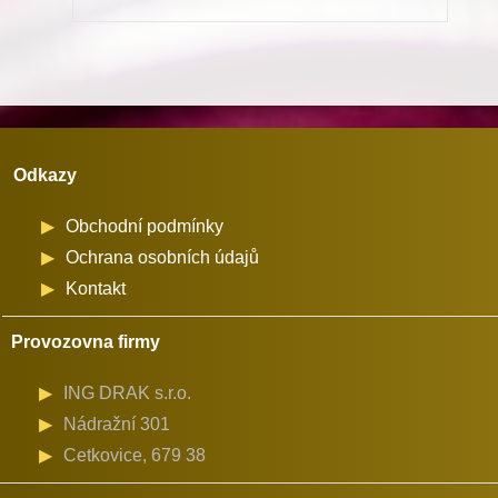
-
107QD
množství
Odkazy
Obchodní podmínky
Ochrana osobních údajů
Kontakt
Provozovna firmy
ING DRAK s.r.o.
Nádražní 301
Cetkovice, 679 38