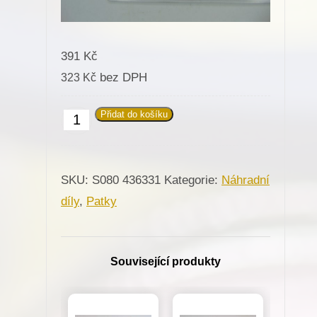
391
Kč
bez DPH
323
Kč
Přidat do košíku
436331
Kroužek
zvedení
SKU:
S080 436331
Kategorie:
Náhradní
patky
díly
,
Patky
na
cik-
cak
Související produkty
pro
Minerva
(72524)