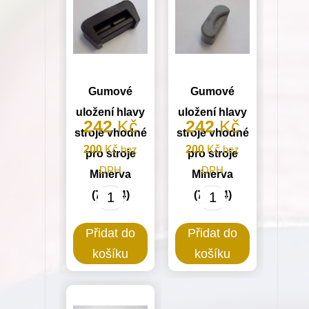
množství
Gumové
Gumové
uložení hlavy
uložení hlavy
242
Kč
242
Kč
stroje vhodné
stroje vhodné
200
Kč
bez
200
Kč
bez
pro stroje
pro stroje
DPH
DPH
Minerva
Minerva
(72524)
(72524)
Gumové
Gumové
uložení
uložení
Přidat do
Přidat do
hlavy
hlavy
košíku
košíku
stroje
stroje
vhodné
vhodné
pro
pro