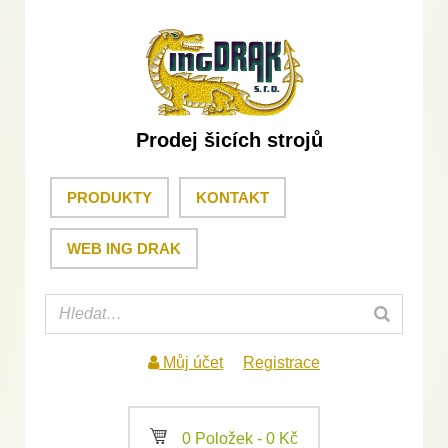
Prodej šicích strojů
PRODUKTY
KONTAKT
WEB ING DRAK
Můj účet
Registrace
a
0 Položek -
0
Kč