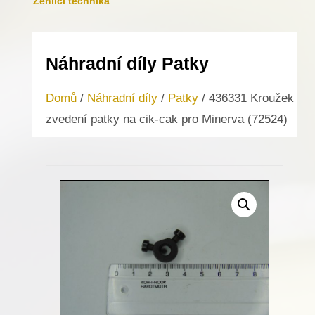
Žehlicí technika
Náhradní díly Patky
Domů
/
Náhradní díly
/
Patky
/ 436331 Kroužek
zvedení patky na cik-cak pro Minerva (72524)