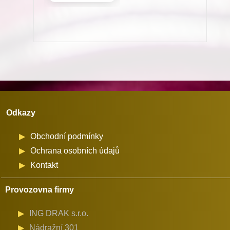
nitě
chapač
R214
pro
Minerva
(72711-
101,111)
Odkazy
množství
Obchodní podmínky
Ochrana osobních údajů
Kontakt
Provozovna firmy
ING DRAK s.r.o.
Nádražní 301