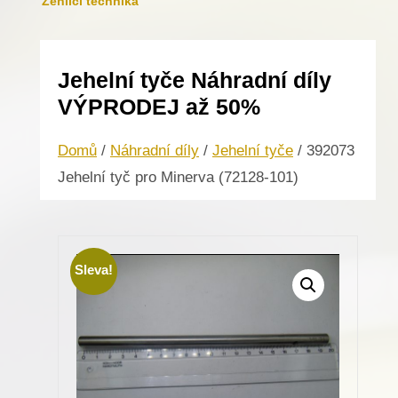
Žehlicí technika
Jehelní tyče Náhradní díly
VÝPRODEJ až 50%
Domů
/
Náhradní díly
/
Jehelní tyče
/ 392073
Jehelní tyč pro Minerva (72128-101)
Sleva!