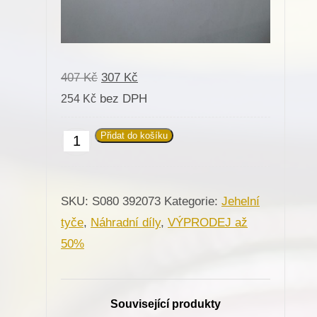
Původní
Aktuální
407
Kč
307
Kč
cena
cena
bez DPH
254
Kč
byla:
je:
Přidat do košíku
392073
407 Kč.
307 Kč.
Jehelní
tyč
SKU:
S080 392073
Kategorie:
Jehelní
pro
tyče
,
Náhradní díly
,
VÝPRODEJ až
Minerva
50%
(72128-
101)
množství
Související produkty