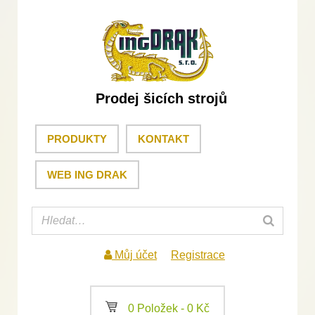
Prodej šicích strojů
PRODUKTY
KONTAKT
WEB ING DRAK
Můj účet
Registrace
a
0 Položek -
0
Kč