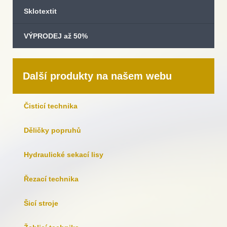
Sklotextit
VÝPRODEJ až 50%
Další produkty na našem webu
Čisticí technika
Děličky popruhů
Hydraulické sekací lisy
Řezací technika
Šicí stroje