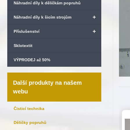
Náhradní díly k děličkám popruhů
+
Náhradní díly k šicím strojům
+
Příslušenství
Sklotextit
VÝPRODEJ až 50%
Další produkty na našem
webu
Čisticí technika
Děličky popruhů