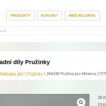
PRODUKTY
KONTAKT
WEB ING DRAK
adní díly Pružinky
Náhradní díly
/
Pružinky
/ 264248 Pružina pro Minerva (727
28
K
23
K