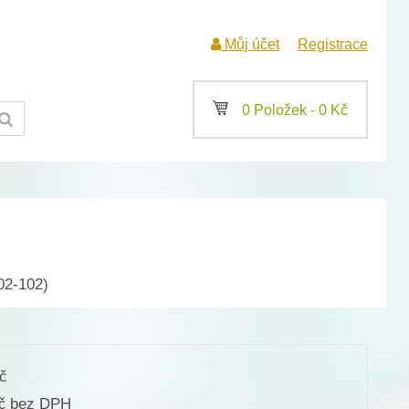
Můj účet
Registrace
a
0 Položek -
0
Kč
02-102)
č
bez DPH
č