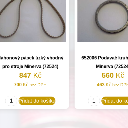
áhonový pásek úzký vhodný
652006 Podavač kruh
pro stroje Minerva (72524)
Minerva (72524
847
Kč
560
Kč
700
Kč
bez DPH
463
Kč
bez DP
Náhonový
652006
Přidat do košíku
Přidat do k
pásek
Podavač
úzký
kruhový
vhodný
pro