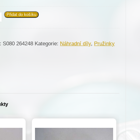
Přidat do košíku
248
žina
:
S080 264248
Kategorie:
Náhradní díly
,
Pružinky
erva
702-
)
žství
ukty