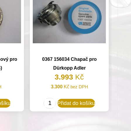
ový pro
0367 156034 Chapač pro
)
Dürkopp Adler
3.993
Kč
H
3.300
Kč
bez DPH
0367
ošíku
Přidat do košíku
156034
Chapač
pro