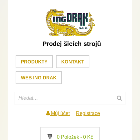
Prodej šicích strojů
PRODUKTY
KONTAKT
WEB ING DRAK
Můj účet
Registrace
a
0 Položek -
0
Kč