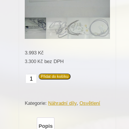
3.993
Kč
bez DPH
3.300
Kč
Přidat do košíku
222013
Osvětlení
2-
Kategorie:
Náhradní díly
,
Osvětlení
diodové
S794
na
Popis