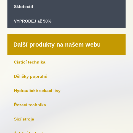
Sklotextit
VÝPRODEJ až 50%
Další produkty na našem webu
Čisticí technika
Děličky popruhů
Hydraulické sekací lisy
Řezací technika
Šicí stroje