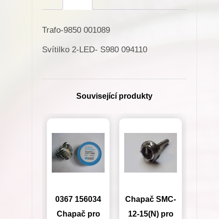
cik-
cak
Trafo-9850 001089
se
zdrojem-
Svítilko 2-LED- S980 094110
komplet
množství
Související produkty
0367 156034
Chapač SMC-
Chapač pro
12-15(N) pro