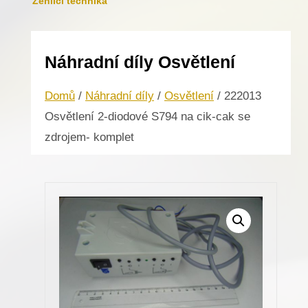
Žehlicí technika
Náhradní díly Osvětlení
Domů
/
Náhradní díly
/
Osvětlení
/ 222013
Osvětlení 2-diodové S794 na cik-cak se
zdrojem- komplet