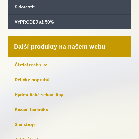
Sklotextit
VÝPRODEJ až 50%
Další produkty na našem webu
Čisticí technika
Děličky popruhů
Hydraulické sekací lisy
Řezací technika
Šicí stroje