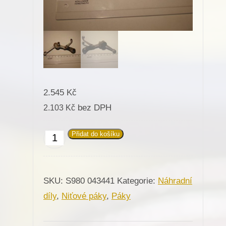
2.545
Kč
bez DPH
2.103
Kč
Přidat do košíku
043441
Páka
niťová
SKU:
S980 043441
Kategorie:
Náhradní
komplet
díly
,
Niťové páky
,
Páky
pro
Minerva