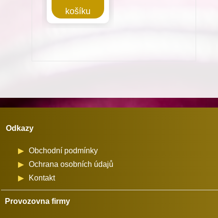
hlavy
košíku
stroje
vhodné
pro
stroje
Minerva
(72524)
množství
Odkazy
Obchodní podmínky
Ochrana osobních údajů
Kontakt
Provozovna firmy