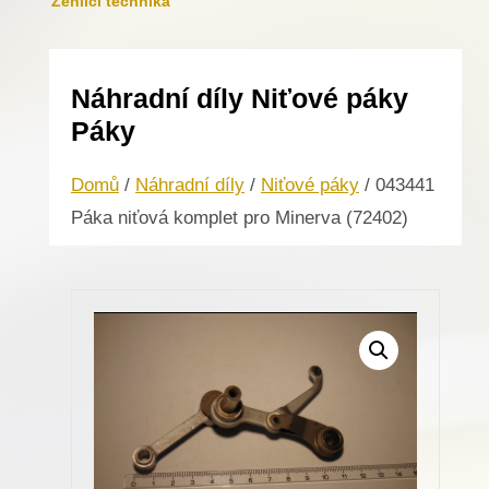
Žehlicí technika
Náhradní díly Niťové páky
Páky
Domů
/
Náhradní díly
/
Niťové páky
/ 043441
Páka niťová komplet pro Minerva (72402)