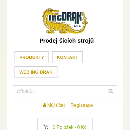
Prodej šicích strojů
PRODUKTY
KONTAKT
WEB ING DRAK
Můj účet
Registrace
a
0 Položek -
0
Kč