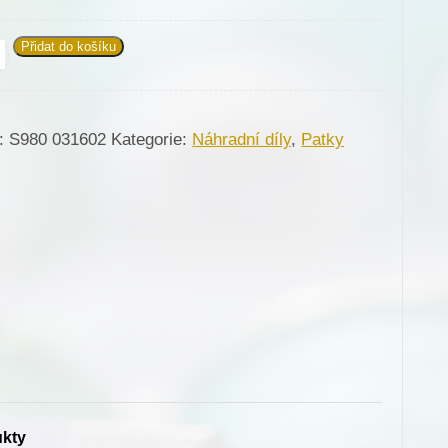
Přidat do košíku
602
ka
:
S980 031602
Kategorie:
Náhradní díly
,
Patky
erva
528)
žství
ukty