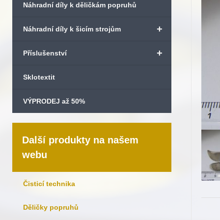
Náhradní díly k děličkám popruhů
+
Náhradní díly k šicím strojům
+
Příslušenství
Sklotextit
VÝPRODEJ až 50%
Další produkty na našem
webu
Čisticí technika
Děličky popruhů