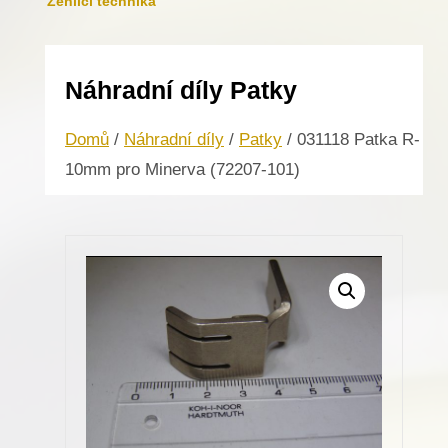
Žehlicí technika
Náhradní díly Patky
Domů
/
Náhradní díly
/
Patky
/ 031118 Patka R-
10mm pro Minerva (72207-101)