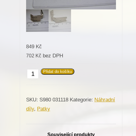
849
Kč
bez DPH
702
Kč
Přidat do košíku
031118
Patka
R-
SKU:
S980 031118
Kategorie:
Náhradní
10mm
díly
,
Patky
pro
Minerva
(72207-
Související produkty