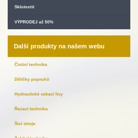
Sklotextit
VÝPRODEJ až 50%
Další produkty na našem webu
Čisticí technika
Děličky popruhů
Hydraulické sekací lisy
Řezací technika
Šicí stroje