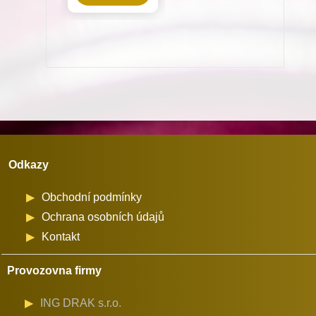
stroje
vhodné
pro
stroje
Minerva
(72524)
množství
Odkazy
Obchodní podmínky
Ochrana osobních údajů
Kontakt
Provozovna firmy
ING DRAK s.r.o.