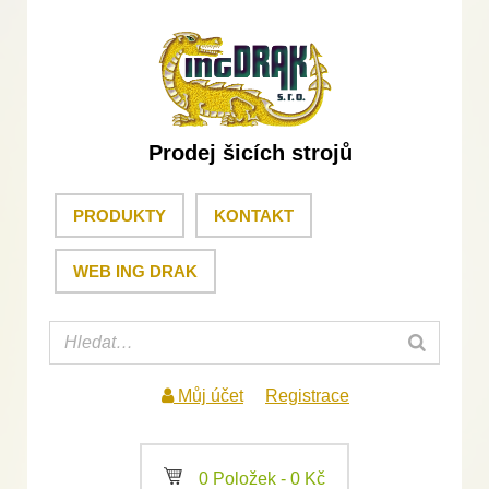
Prodej šicích strojů
PRODUKTY
KONTAKT
WEB ING DRAK
Můj účet
Registrace
a
0 Položek -
0
Kč