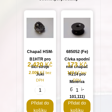
101)
množství
Chapač HSM-
685052 (Fe)
B1HTR pro
Cívka spodní
2.420
Kč
173
Kč
šicí stroje
nitě chapač
2.000
Kč
bez
143
Kč
bez
Juki
R214 pro
DPH
DPH
Minerva
(72711-
Chapač
685052
101,111)
HSM-
(Fe)
Přidat do
Přidat do
B1HTR
Cívka
košíku
košíku